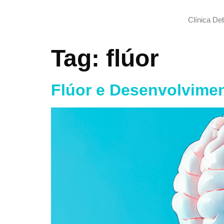
Clínica De
Tag:
flúor
Flúor e Desenvolvimen