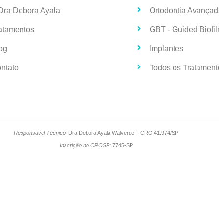
Dra Debora Ayala
Ortodontia Avançad
atamentos
GBT - Guided Biofi
og
Implantes
ntato
Todos os Tratament
Responsável Técnico:
Dra Debora Ayala Walverde – CRO 41.974/SP
Inscrição no CROSP:
7745-SP