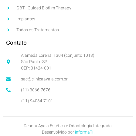
GBT - Guided Biofilm Therapy
Implantes
Todos os Tratamentos
Contato
Alameda Lorena, 1304 (conjunto 1013)
São Paulo -SP
CEP: 01424-001
sac@clinicaayala.com.br
(11) 3066-7676
(11) 94034-7101
Debora Ayala Estética e Odontologia Integrada.
Desenvolvido por
informaTI
.