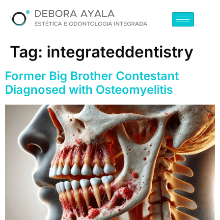
Tag:
integrateddentistry
Former Big Brother Contestant
Diagnosed with Osteomyelitis