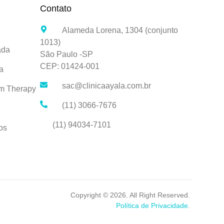
Contato
Alameda Lorena, 1304 (conjunto
1013)
ada
São Paulo -SP
CEP: 01424-001
a
sac@clinicaayala.com.br
lm Therapy
(11) 3066-7676
(11) 94034-7101
os
Copyright © 2026. All Right Reserved.
Política de Privacidade
.