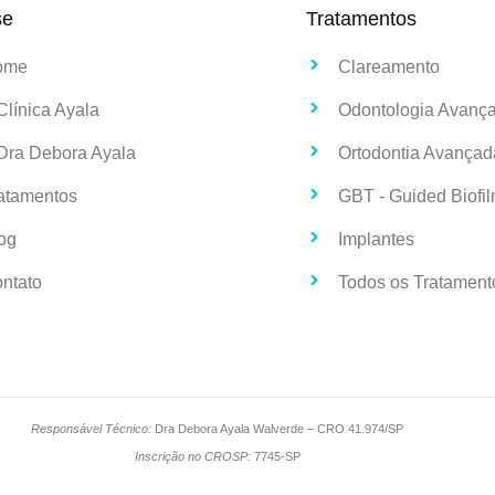
se
Tratamentos
ome
Clareamento
Clínica Ayala
Odontologia Avanç
Dra Debora Ayala
Ortodontia Avançad
atamentos
GBT - Guided Biofi
og
Implantes
ntato
Todos os Tratament
Responsável Técnico:
Dra Debora Ayala Walverde – CRO 41.974/SP
Inscrição no CROSP:
7745-SP