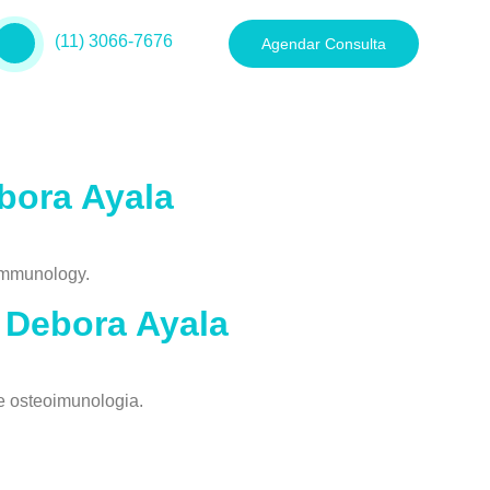
(11) 3066-7676
Agendar Consulta
ebora Ayala
oimmunology.
 Debora Ayala
e osteoimunologia.