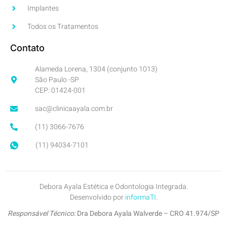
Implantes
Todos os Tratamentos
Contato
Alameda Lorena, 1304 (conjunto 1013)
São Paulo -SP
CEP: 01424-001
sac@clinicaayala.com.br
(11) 3066-7676
(11) 94034-7101
Debora Ayala Estética e Odontologia Integrada.
Desenvolvido por
informaTI
.
Responsável Técnico:
Dra Debora Ayala Walverde – CRO 41.974/SP