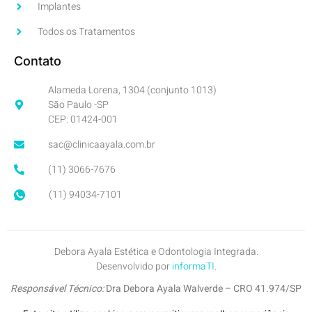
Implantes
Todos os Tratamentos
Contato
Alameda Lorena, 1304 (conjunto 1013)
São Paulo -SP
CEP: 01424-001
sac@clinicaayala.com.br
(11) 3066-7676
(11) 94034-7101
Debora Ayala Estética e Odontologia Integrada.
Desenvolvido por
informaTI
.
Responsável Técnico:
Dra Debora Ayala Walverde – CRO 41.974/SP
Inscrição no CROSP:
7745-SP