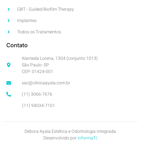
GBT - Guided Biofilm Therapy
Implantes
Todos os Tratamentos
Contato
Alameda Lorena, 1304 (conjunto 1013)
São Paulo -SP
CEP: 01424-001
sac@clinicaayala.com.br
(11) 3066-7676
(11) 94034-7101
Debora Ayala Estética e Odontologia Integrada.
Desenvolvido por
informaTI
.