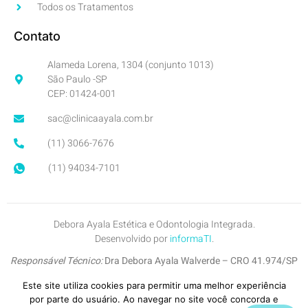
Todos os Tratamentos
Contato
Alameda Lorena, 1304 (conjunto 1013)
São Paulo -SP
CEP: 01424-001
sac@clinicaayala.com.br
(11) 3066-7676
(11) 94034-7101
Debora Ayala Estética e Odontologia Integrada.
Desenvolvido por
informaTI
.
Responsável Técnico:
Dra Debora Ayala Walverde – CRO 41.974/SP
Inscrição no CROSP:
7745-SP
Este site utiliza cookies para permitir uma melhor experiência
por parte do usuário. Ao navegar no site você concorda e
Copyright © 2026. All Right Reserved.