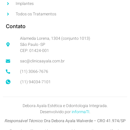
Implantes
Todos os Tratamentos
Contato
Alameda Lorena, 1304 (conjunto 1013)
São Paulo -SP
CEP: 01424-001
sac@clinicaayala.com.br
(11) 3066-7676
(11) 94034-7101
Debora Ayala Estética e Odontologia Integrada.
Desenvolvido por
informaTI
.
Responsável Técnico:
Dra Debora Ayala Walverde – CRO 41.974/SP
Inscrição no CROSP:
7745-SP