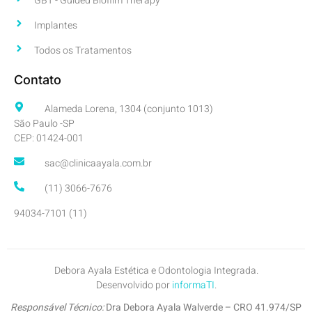
GBT - Guided Biofilm Therapy
Implantes
Todos os Tratamentos
Contato
Alameda Lorena, 1304 (conjunto 1013)
São Paulo -SP
CEP: 01424-001
sac@clinicaayala.com.br
(11) 3066-7676
(11) 94034-7101
Debora Ayala Estética e Odontologia Integrada.
Desenvolvido por
informaTI
.
Responsável Técnico:
Dra Debora Ayala Walverde – CRO 41.974/SP