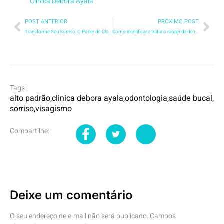
Clínica Debora Ayala
POST ANTERIOR
PRÓXIMO POST
Transforme Seu Sorriso: O Poder do Clareamento Dental na Clínica Debora Ayala
Como identificar e tratar o ranger de dentes do Bruxismo na Clínica Debora Ayala
Tags :
alto padrão
,
clinica debora ayala
,
odontologia
,
saúde bucal
,
sorriso
,
visagismo
Compartilhe:
Deixe um comentário
O seu endereço de e-mail não será publicado.
Campos