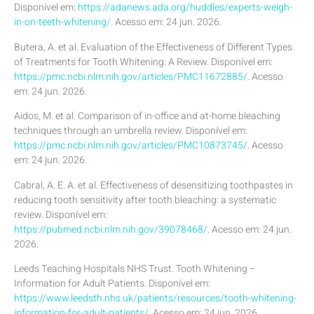
Disponível em:
https://adanews.ada.org/huddles/experts-weigh-
in-on-teeth-whitening/
. Acesso em: 24 jun. 2026.
Butera, A. et al. Evaluation of the Effectiveness of Different Types
of Treatments for Tooth Whitening: A Review. Disponível em:
https://pmc.ncbi.nlm.nih.gov/articles/PMC11672885/
. Acesso
em: 24 jun. 2026.
Aidos, M. et al. Comparison of in-office and at-home bleaching
techniques through an umbrella review. Disponível em:
https://pmc.ncbi.nlm.nih.gov/articles/PMC10873745/
. Acesso
em: 24 jun. 2026.
Cabral, A. E. A. et al. Effectiveness of desensitizing toothpastes in
reducing tooth sensitivity after tooth bleaching: a systematic
review. Disponível em:
https://pubmed.ncbi.nlm.nih.gov/39078468/
. Acesso em: 24 jun.
2026.
Leeds Teaching Hospitals NHS Trust. Tooth Whitening –
Information for Adult Patients. Disponível em:
https://www.leedsth.nhs.uk/patients/resources/tooth-whitening-
information-for-adult-patients/
. Acesso em: 24 jun. 2026.