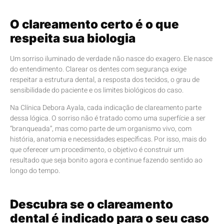
O clareamento certo é o que
respeita sua biologia
Um sorriso iluminado de verdade não nasce do exagero. Ele nasce
do entendimento. Clarear os dentes com segurança exige
respeitar a estrutura dental, a resposta dos tecidos, o grau de
sensibilidade do paciente e os limites biológicos do caso.
Na Clínica Debora Ayala, cada indicação de clareamento parte
dessa lógica. O sorriso não é tratado como uma superfície a ser
“branqueada”, mas como parte de um organismo vivo, com
história, anatomia e necessidades específicas. Por isso, mais do
que oferecer um procedimento, o objetivo é construir um
resultado que seja bonito agora e continue fazendo sentido ao
longo do tempo.
Descubra se o clareamento
dental é indicado para o seu caso