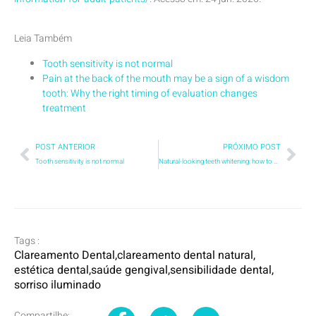
Leia Também
Tooth sensitivity is not normal
Pain at the back of the mouth may be a sign of a wisdom
tooth: Why the right timing of evaluation changes
treatment
POST ANTERIOR
PRÓXIMO POST
Tooth sensitivity is not normal
Natural-looking teeth whitening: how to brighten your smile without overdoing it
Tags :
Clareamento Dental
,
clareamento dental natural
,
estética dental
,
saúde gengival
,
sensibilidade dental
,
sorriso iluminado
Compartilhe: