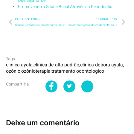
Que Seja Tarde
Promovendo a Saúde Bucal Através da Periodontia
POST ANTERIOR
PRÓXIMO POST
Causas, Sintomas e Tratamentos Efetivos para DTM
Tratamentos para “dores de dente” na Clínica Debora Ayala
Tags :
clinica ayala
,
clínica de alto padrão
,
clinica debora ayala
,
ozônio
,
ozônioterapia
,
tratamento odontologico
Compartilhe:
Deixe um comentário