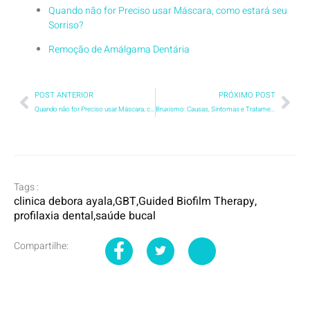
Quando não for Preciso usar Máscara, como estará seu
Sorriso?
Remoção de Amálgama Dentária
POST ANTERIOR
PRÓXIMO POST
Quando não for Preciso usar Máscara, como estará seu Sorriso?
Bruxismo: Causas, Sintomas e Tratamentos Oferecidos Pela Clínica Odontológica de Alto Padrão Debora Ayala
Tags :
clinica debora ayala
,
GBT
,
Guided Biofilm Therapy
,
profilaxia dental
,
saúde bucal
Compartilhe: