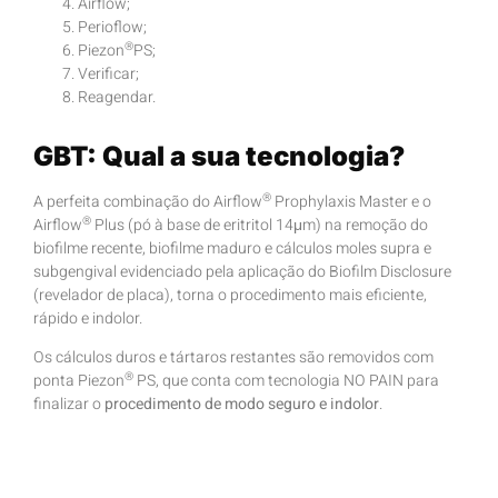
Airflow;
Perioflow;
®
Piezon
PS;
Verificar;
Reagendar.
GBT: Qual a sua tecnologia?
®
A perfeita combinação do Airflow
Prophylaxis Master e o
®
Airflow
Plus (pó à base de eritritol 14μm) na remoção do
biofilme recente, biofilme maduro e cálculos moles supra e
subgengival evidenciado pela aplicação do Biofilm Disclosure
(revelador de placa), torna o procedimento mais eficiente,
rápido e indolor.
Os cálculos duros e tártaros restantes são removidos com
®
ponta Piezon
PS, que conta com tecnologia NO PAIN para
finalizar o
procedimento de modo seguro e indolor
.